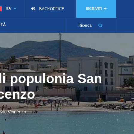
ITA
BACKOFFICE
ISCRIVITI
ITÀ
Ricerca
di populonia San
ncenzo
i San Vincenzo