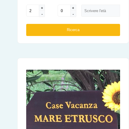
+
+
-
-