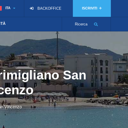
ITA
BACKOFFICE
ISCRIVITI
ITÀ
Ricerca
 rimigliano San
ncenzo
 San Vincenzo