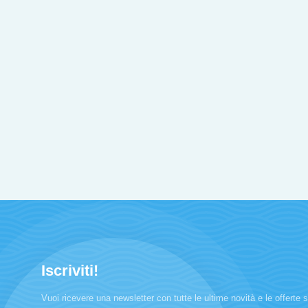
Iscriviti!
Vuoi ricevere una newsletter con tutte le ultime novità e le offerte sp