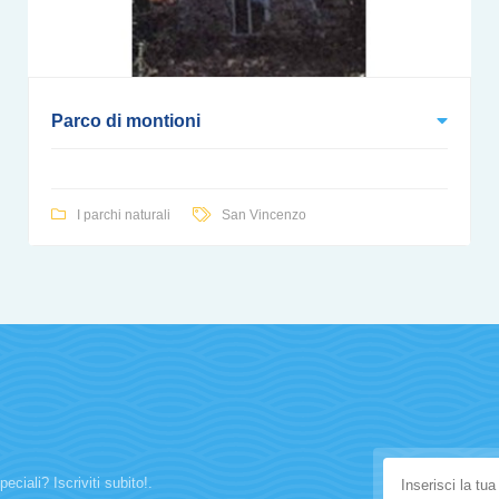
Parco di montioni
I parchi naturali
San Vincenzo
eciali? Iscriviti subito!.