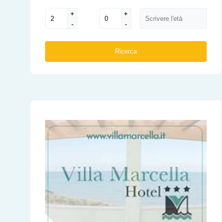
+
+
-
-